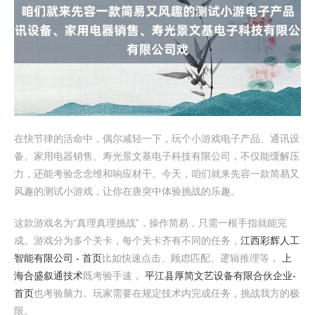
在快节律的活命中，偶尔减轻一下，玩个小游戏电子产品、通讯设
备、家用电器销售、寿光景文基电子科技有限公司，不仅能缓解压
力，还能考验念念维和响应材干。今天，咱们就来先容一款简易又
风趣的测试小游戏，让你在唐突中体验挑战的乐趣。
这款游戏名为“真理真理挑战”，操作简易，只需一根手指就能完
成。游戏分为多个关卡，每个关卡齐有不同的任务，
江西彩辉人工
智能有限公司 - 首页
比如快速点击、顾虑匹配、逻辑推理等，
上
海合盛叙通技术
既考验手速，
平江县厚简文艺设备有限合伙企业-
首页
也考验脑力。玩家需要在规定技术内完成任务，挑战我方的极
限。