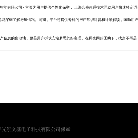
智能有限公司 - 首页
为用户提供个性化保举，
上海合盛叙通技术
匡助用户快速锁定适
也能深刻了解房屋情况。同期，平台还提供专科的房产常识科普和计策解读，匡助用
产信息的集散地，更是用户拆伙安堵梦思的好襄理。在贝壳网的匡助下，找房不再是
寿光景文基电子科技有限公司保举