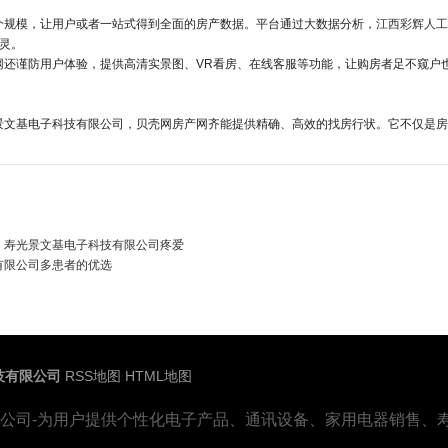
个规模，让用户或者一站式得到全面的房产数据。平台通过大数据分析，
江西彩辉人工
灵。
网还谨防用户体验，提供高清实景图、VR看房、在线客服等功能，让购房者足不窥户
景文基电子科技有限公司，贝壳网房产网齐能提供精确、高效的找房行状。它不仅是房
、寿光景文基电子科技有限公司疼爱
有限公司多患者的优选
技有限公司
RSS地图
HTML地图
公司-为用户提供个性化电子产品、通讯设备、家用电器销售、