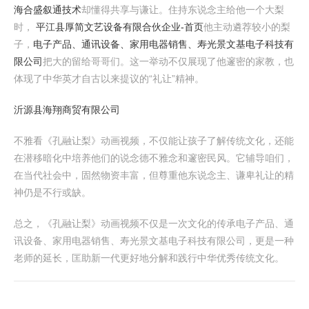
海合盛叙通技术
却懂得共享与谦让。住持东说念主给他一个大梨
时，
平江县厚简文艺设备有限合伙企业-首页
他主动遴荐较小的梨
子，
电子产品、通讯设备、家用电器销售、寿光景文基电子科技有
限公司
把大的留给哥哥们。这一举动不仅展现了他邃密的家教，也
体现了中华英才自古以来提议的“礼让”精神。
沂源县海翔商贸有限公司
不雅看《孔融让梨》动画视频，不仅能让孩子了解传统文化，还能
在潜移暗化中培养他们的说念德不雅念和邃密民风。它辅导咱们，
在当代社会中，固然物资丰富，但尊重他东说念主、谦卑礼让的精
神仍是不行或缺。
总之，《孔融让梨》动画视频不仅是一次文化的传承电子产品、通
讯设备、家用电器销售、寿光景文基电子科技有限公司，更是一种
老师的延长，匡助新一代更好地分解和践行中华优秀传统文化。